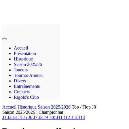
FR SOUZY
Accueil
Présentation
Historique
Saison 2025/26
Joueurs
Tournoi Annuel
Divers
Entraînements
Contacts
Rigolo's Club
Accueil
Historique
Saison 2025/2026
Top / Flop J8
Saison 2025/2026 : Championnat
J1
J2
J3
J4
J5
J6
J7
J8
J9
J10
J11
J12
J13
J14