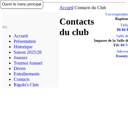
Ouvrir le menu principal
Accueil
Contacts du Club
FR SOUZY
Correspondant
Accueil
Contacts
Baptist
Présentation
Télé
Historique
du club
06 66 
Saison 2025/26
Accueil
Salle d
Joueurs
Impasse de la Salle 
Présentation
Tournoi Annuel
Tél:
04 7
Historique
Divers
Adress
Saison 2025/26
Entrainements
frsouzy
Joueurs
Contacts
Tournoi Annuel
Rigolo's Club
Divers
Entraînements
Contacts
Rigolo's Club