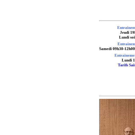
Entrainem
Jeudi 1
Lundi soi
Entrainem
Samedi 09h30-12h00 
Entraineme
Lundi 
Tarifs Sa